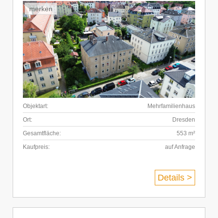
merken
Objektart:
Mehrfamilienhaus
Ort:
Dresden
Gesamtfläche:
553 m²
Kaufpreis:
auf Anfrage
Details >