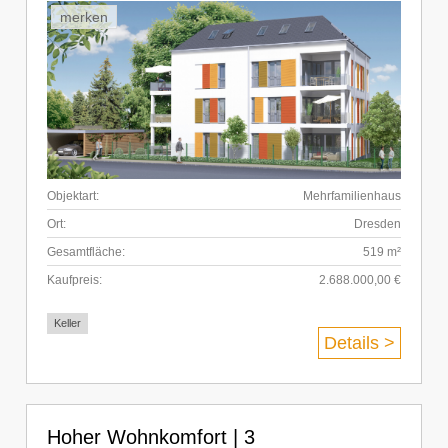
merken
Objektart:
Mehrfamilienhaus
Ort:
Dresden
Gesamtfläche:
519 m²
Kaufpreis:
2.688.000,00 €
Keller
Details >
Hoher Wohnkomfort | 3