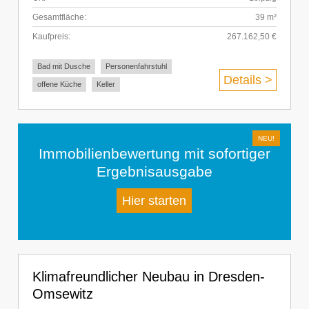
Gesamtfläche:
39 m²
Kaufpreis:
267.162,50 €
Bad mit Dusche
Personenfahrstuhl
Details >
offene Küche
Keller
Immobilienbewertung mit sofortiger
Ergebnisausgabe
Hier starten
Klimafreundlicher Neubau in Dresden-
Omsewitz