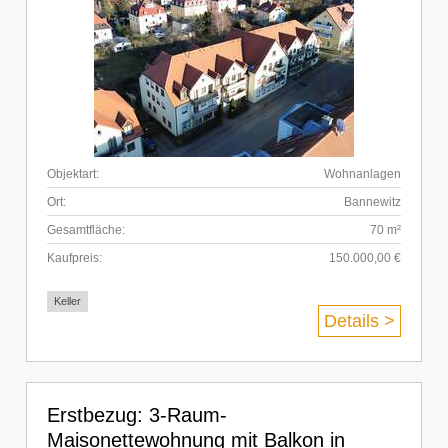
Objektart:
Wohnanlagen
Ort:
Bannewitz
Gesamtfläche:
70 m²
Kaufpreis:
150.000,00 €
Keller
Details >
Erstbezug: 3-Raum-
Maisonettewohnung mit Balkon in