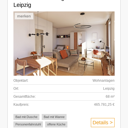
Leipzig
merken
Objektart:
Wohnanlagen
Ort:
Leipzig
Gesamtfläche:
68 m²
Kaufpreis:
465.781,25 €
Bad mit Dusche
Bad mit Wanne
Details >
Personenfahrstuhl
offene Küche