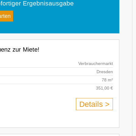
fortiger Ergebnisausgabe
arten
enz zur Miete!
Verbrauchermarkt
Dresden
78 m²
351,00 €
Details >