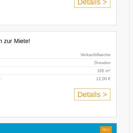
Details >
 zur Miete!
Verkaufsflaeche
Dresden
165 m²
:
12,00 €
Details >