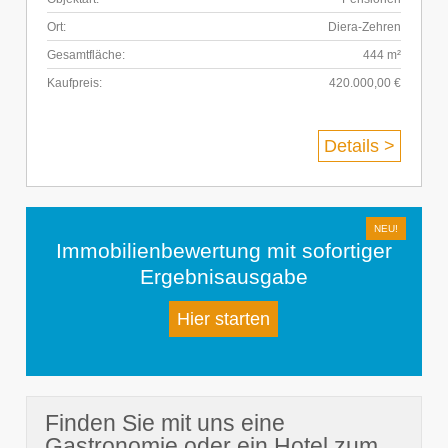
Ort:
Diera-Zehren
Gesamtfläche:
444 m²
Kaufpreis:
420.000,00 €
Details >
Immobilienbewertung mit sofortiger
Ergebnisausgabe
Hier starten
Finden Sie mit uns eine
Gastronomie oder ein Hotel zum