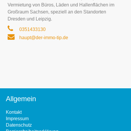
Vermietung von Büros, Läden und Hallenflächen im
Großraum Sachsen, speziell an den Standorten
Dresden und Leipzig.
0351433130
haupt@der-immo-tip.de
Allgemein
Kontakt
Impressum
Datenschutz