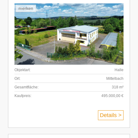
merken
Objektart:
Halle
Ort:
Mittelbach
Gesamtfläche:
318 m²
Kaufpreis:
495.000,00 €
Details >