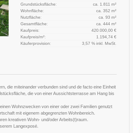
Grundstücksfläche:
ca. 1.811 m²
Wohnfläche:
ca. 352 m²
Nutzfläche:
ca. 93 m²
Gesamtfläche:
ca. 444 m²
Kaufpreis:
420.000,00 €
Kaufpreis/m²:
1.194,74 €
Käuferprovision:
3,57 % inkl. MwSt.
, die miteinander verbunden sind und de facto eine Einheit
stücksfläche, die von einer Aussichtsterrasse am Hang bis
 reinen Wohnzwecken von einer oder zwei Familien genutzt
irtschaft mit eigenem abgegrenzten Wohnbereich.
hren kreativen Wohn- und/oder Arbeits(t)raum.
 unserem Langexposé.