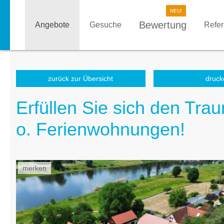
Bewertung
Angebote
Gesuche
Refe
zurück zur Übersicht
druck
Erfüllen Sie sich den Tra
o. Ferienwohnungen!
merken