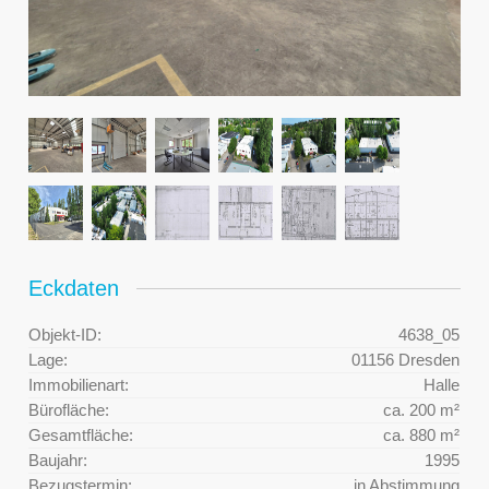
Eckdaten
Objekt-ID:
4638_05
Lage:
01156 Dresden
Immobilienart:
Halle
Bürofläche:
ca. 200 m²
Gesamtfläche:
ca. 880 m²
Baujahr:
1995
Bezugstermin:
in Abstimmung