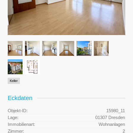
Keller
Eckdaten
Objekt-ID:
15980_11
Lage:
01307 Dresden
Immobilienart:
Wohnanlagen
Zimmer:
2