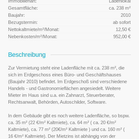
Immobilienart:
Ladenlokal
Gesamtfläche:
ca. 238 m²
Baujahr:
2010
Bezugstermin:
ab sofort
Nettokaltmiete/m²/Monat:
12,50 €
Nebenkosten/m²/Monat:
952,00 €
Beschreibung
Zur Vermietung steht eine Ladenfläche mit ca. 238 m², die
sich im Erdgeschoss eines Büro- und Geschäftshauses
(Baujahr 2010) befindet. Im Erdgeschoß sind verschiedene
Handels - und Gastronomieflächen angesiedelt. Weitere
Mieter im Haus sind u.a. ein Zahnarzt, Steuerberater,
Rechtsanwalt, Behörden, Autoschilder, Software.
In dem Gebäude gibt es noch weitere Ladenfläche, so bspw.
ca. 35 m² (22 €/m² Kaltmiete), ca. 64 m² ( ca. 20 €/m²
Kaltmiete), ca. 77 m² (20€/m² Kaltmiete ) und ca. 160 m² (
16 €/m² Kaltmiete). Der Mietzins ist abhängig von der