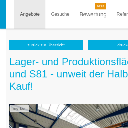
Bewertung
Angebote
Gesuche
Refe
zurück zur Übersicht
druck
Lager- und Produktionsflä
und S81 - unweit der Halbl
Kauf!
merken