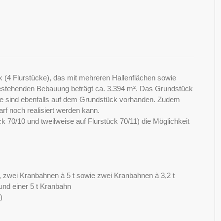
(4 Flurstücke), das mit mehreren Hallenflächen sowie
estehenden Bebauung beträgt ca. 3.394 m². Das Grundstück
ätze sind ebenfalls auf dem Grundstück vorhanden. Zudem
rf noch realisiert werden kann.
k 70/10 und tweilweise auf Flurstück 70/11) die Möglichkeit
r, zwei Kranbahnen à 5 t sowie zwei Kranbahnen à 3,2 t
 und einer 5 t Kranbahn
)