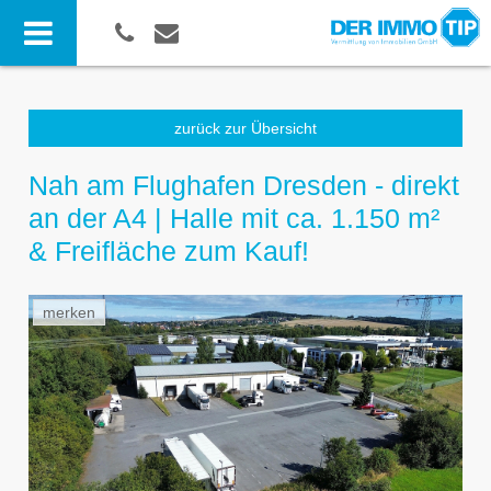
zurück zur Übersicht
Nah am Flughafen Dresden - direkt
an der A4 | Halle mit ca. 1.150 m²
& Freifläche zum Kauf!
merken