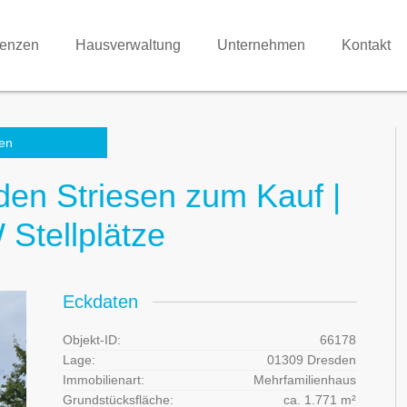
renzen
Hausverwaltung
Unternehmen
Kontakt
en
den Striesen zum Kauf |
Stellplätze
Eckdaten
Objekt-ID:
66178
Lage:
01309 Dresden
Immobilienart:
Mehrfamilienhaus
Grundstücksfläche:
ca. 1.771 m²