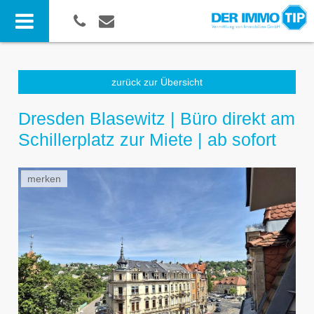
zurück zur Übersicht
Dresden Blasewitz | Büro direkt am
Schillerplatz zur Miete | ab sofort
merken