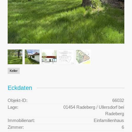
Keller
Eckdaten
Objekt-ID:
66032
Lage:
01454 Radeberg / Ullersdorf bei
Radeberg
Immobilienart:
Einfamilienhaus
Zimmer:
6