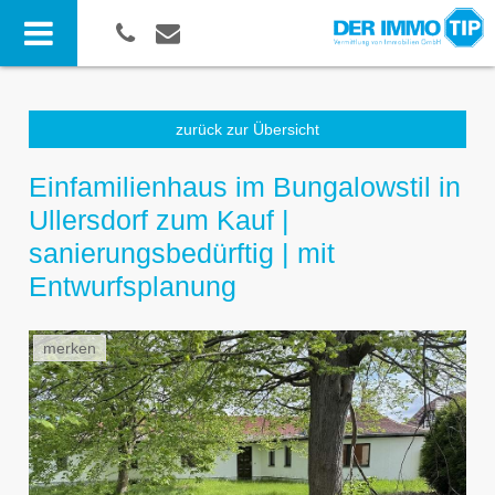
zurück zur Übersicht
Einfamilienhaus im Bungalowstil in
Ullersdorf zum Kauf |
sanierungsbedürftig | mit
Entwurfsplanung
merken