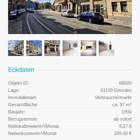
Eckdaten
Objekt-ID:
66020
Lage:
01139 Dresden
Immobilienart:
Verbrauchermarkt
Gesamtfläche:
ca. 97 m²
Baujahr:
1900
Bezugstermin:
ab sofort
Nettokaltmiete/m²/Monat:
9,27 €
Nebenkosten/m²/Monat:
339,50 €