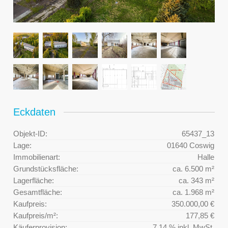
Eckdaten
Objekt-ID:
65437_13
Lage:
01640 Coswig
Immobilienart:
Halle
Grundstücksfläche:
ca. 6.500 m²
Lagerfläche:
ca. 343 m²
Gesamtfläche:
ca. 1.968 m²
Kaufpreis:
350.000,00 €
Kaufpreis/m²:
177,85 €
Käuferprovision:
7,14 % inkl. MwSt.