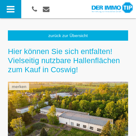
zurück zur Übersicht
Hier können Sie sich entfalten!
Vielseitig nutzbare Hallenflächen
zum Kauf in Coswig!
merken