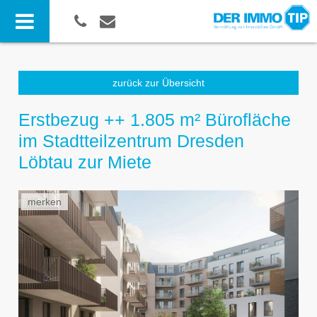
zurück zur Übersicht
Erstbezug ++ 1.805 m² Bürofläche
im Stadtteilzentrum Dresden
Löbtau zur Miete
merken