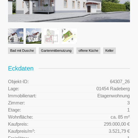
Bad mit Dusche
Gartenmitbenutzung
offene Küche
Keller
Eckdaten
Objekt-ID:
64307_26
Lage:
01454 Radeberg
Immobilienart:
Etagenwohnung
Zimmer:
3
Etage:
1
Wohnfläche:
ca. 85 m²
Kaufpreis:
299.000,00 €
Kaufpreis/m²:
3.521,79 €