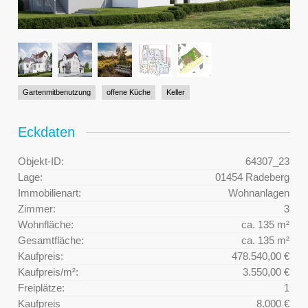
Gartenmitbenutzung
offene Küche
Keller
Eckdaten
Objekt-ID:
64307_23
Lage:
01454 Radeberg
Immobilienart:
Wohnanlagen
Zimmer:
3
Wohnfläche:
ca. 135 m²
Gesamtfläche:
ca. 135 m²
Kaufpreis:
478.540,00 €
Kaufpreis/m²:
3.550,00 €
Freiplätze:
1
Kaufpreis
8.000 €