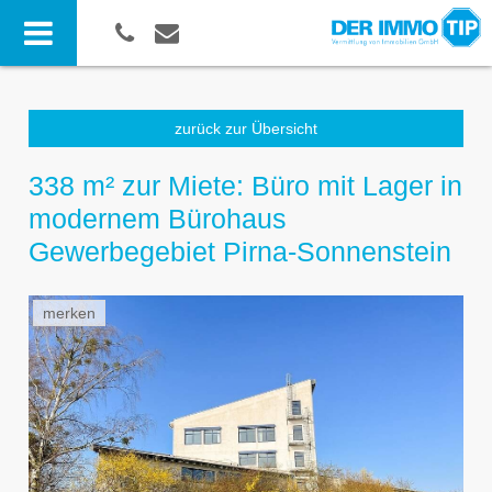
zurück zur Übersicht
338 m² zur Miete: Büro mit Lager in
modernem Bürohaus
Gewerbegebiet Pirna-Sonnenstein
merken