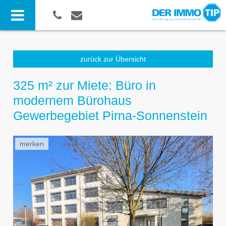
zurück zur Übersicht
325 m² zur Miete: Büro in
modernem Bürohaus
Gewerbegebiet Pirna-Sonnenstein
merken