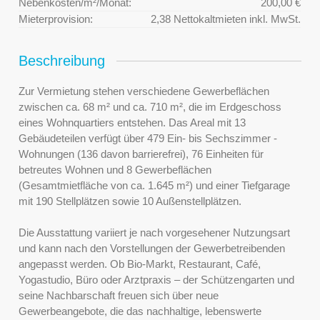
Nebenkosten/m²/Monat:
200,00 €
Mieterprovision:
2,38 Nettokaltmieten inkl. MwSt.
Beschreibung
Zur Vermietung stehen verschiedene Gewerbeflächen
zwischen ca. 68 m² und ca. 710 m², die im Erdgeschoss
eines Wohnquartiers entstehen. Das Areal mit 13
Gebäudeteilen verfügt über 479 Ein- bis Sechszimmer -
Wohnungen (136 davon barrierefrei), 76 Einheiten für
betreutes Wohnen und 8 Gewerbeflächen
(Gesamtmietfläche von ca. 1.645 m²) und einer Tiefgarage
mit 190 Stellplätzen sowie 10 Außenstellplätzen.
Die Ausstattung variiert je nach vorgesehener Nutzungsart
und kann nach den Vorstellungen der Gewerbetreibenden
angepasst werden. Ob Bio-Markt, Restaurant, Café,
Yogastudio, Büro oder Arztpraxis – der Schützengarten und
seine Nachbarschaft freuen sich über neue
Gewerbeangebote, die das nachhaltige, lebenswerte