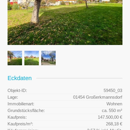
Eckdaten
Objekt-ID:
59450_03
Lage:
01454 Großerkmannsdorf
Immobilienart:
Wohnen
Grundstücksfläche:
ca. 550 m²
Kaufpreis:
147.500,00 €
Kaufpreis/m²:
268,18 €