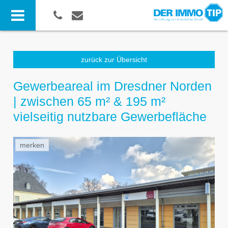
zurück zur Übersicht
Gewerbeareal im Dresdner Norden
| zwischen 65 m² & 195 m²
vielseitig nutzbare Gewerbefläche
merken