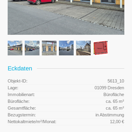
Eckdaten
Objekt-ID:
5613_10
Lage:
01099 Dresden
Immobilienart:
Bürofläche
Bürofläche:
ca. 65 m²
Gesamtfläche:
ca. 65 m²
Bezugstermin:
in Abstimmung
Nettokaltmiete/m²/Monat:
12,00 €