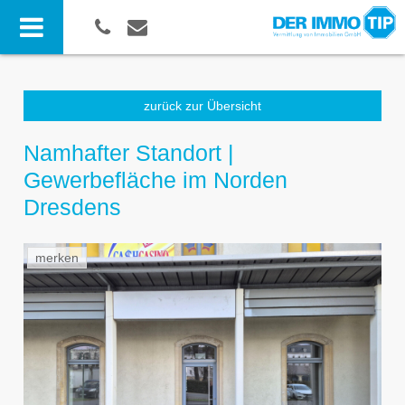
zurück zur Übersicht
Namhafter Standort |
Gewerbefläche im Norden
Dresdens
merken