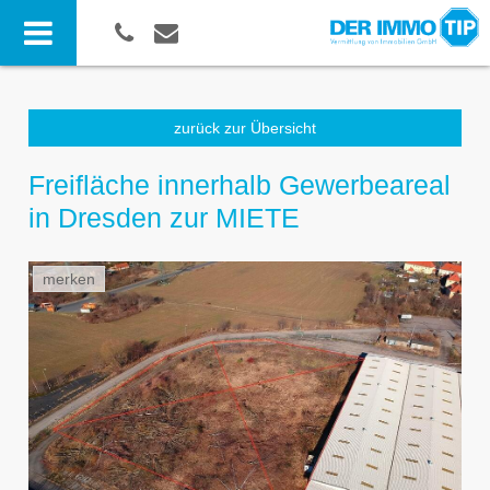
zurück zur Übersicht
Freifläche innerhalb Gewerbeareal
in Dresden zur MIETE
merken