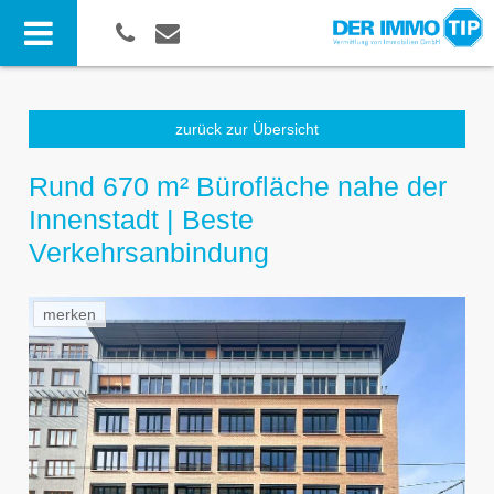
zurück zur Übersicht
Rund 670 m² Bürofläche nahe der
Innenstadt | Beste
Verkehrsanbindung
merken