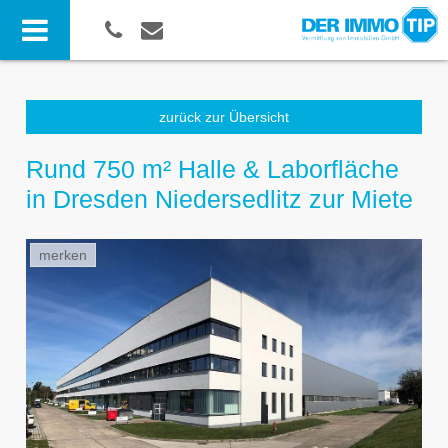
zurück zur Übersicht
Rund 750 m² Halle & Laborfläche
in Dresden Niedersedlitz zur Miete
merken