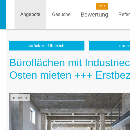
Bewertung
Angebote
Gesuche
Refe
zurück zur Übersicht
druck
Büroflächen mit Industrie
Osten mieten +++ Erstbe
merken