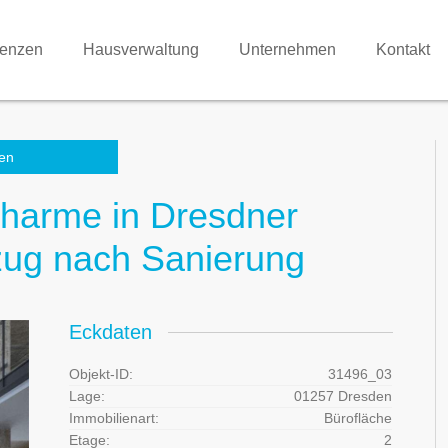
renzen
Hausverwaltung
Unternehmen
Kontakt
en
charme in Dresdner
zug nach Sanierung
Eckdaten
Objekt-ID:
31496_03
Lage:
01257 Dresden
Immobilienart:
Bürofläche
Etage:
2