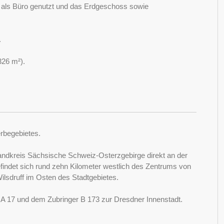
n als Büro genutzt und das Erdgeschoss sowie
.
326 m²).
erbegebietes.
m Landkreis Sächsische Schweiz-Osterzgebirge direkt an der
indet sich rund zehn Kilometer westlich des Zentrums von
ilsdruff im Osten des Stadtgebietes.
 A 17 und dem Zubringer B 173 zur Dresdner Innenstadt.