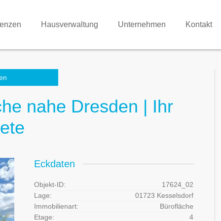
renzen
Hausverwaltung
Unternehmen
Kontakt
en
che nahe Dresden | Ihr
iete
Eckdaten
Objekt-ID:
17624_02
Lage:
01723 Kesselsdorf
Immobilienart:
Bürofläche
Etage:
4