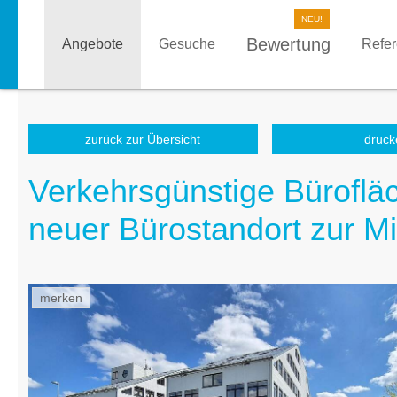
Bewertung
Angebote
Gesuche
Refe
zurück zur Übersicht
druck
Verkehrsgünstige Büroflä
neuer Bürostandort zur M
merken