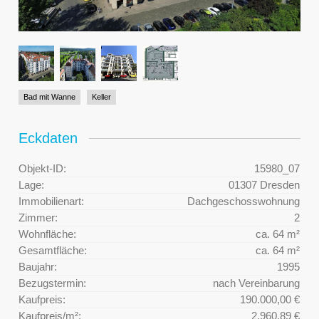
Bad mit Wanne
Keller
Eckdaten
Objekt-ID:
15980_07
Lage:
01307 Dresden
Immobilienart:
Dachgeschosswohnung
Zimmer:
2
Wohnfläche:
ca. 64 m²
Gesamtfläche:
ca. 64 m²
Baujahr:
1995
Bezugstermin:
nach Vereinbarung
Kaufpreis:
190.000,00 €
Kaufpreis/m²:
2.960,89 €