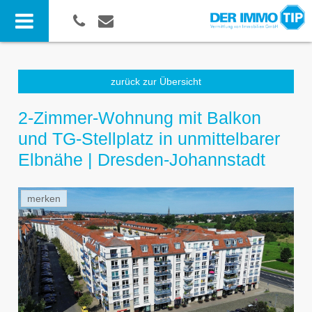
zurück zur Übersicht
2-Zimmer-Wohnung mit Balkon
und TG-Stellplatz in unmittelbarer
Elbnähe | Dresden-Johannstadt
merken