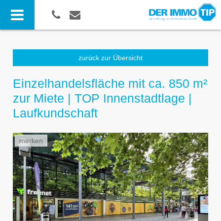
zurück zur Übersicht
Einzelhandelsfläche mit ca. 850 m²
zur Miete | TOP Innenstadtlage |
Laufkundschaft
merken