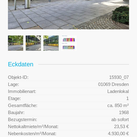
Eckdaten
Objekt-ID:
15930_07
Lage:
01069 Dresden
Immobilienart:
Ladenlokal
Etage:
1
Gesamtfläche:
ca. 850 m²
Baujahr:
1968
Bezugstermin:
ab sofort
Nettokaltmiete/m²/Monat:
23,53 €
Nebenkosten/m²/Monat:
4.930,00 €