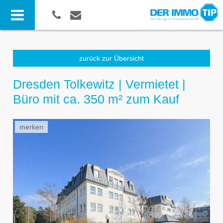
zurück zur Übersicht
Dresden Tolkewitz | Vermietet |
Büro mit ca. 350 m² zum Kauf
merken