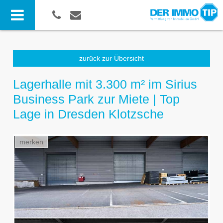
zurück zur Übersicht
Lagerhalle mit 3.300 m² im Sirius
Business Park zur Miete | Top
Lage in Dresden Klotzsche
merken