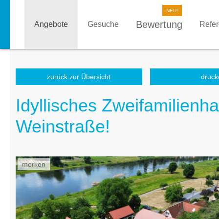
Bewertung
Angebote
Gesuche
Refe
zurück zur Übersicht
druck
Idyllisches Zweifamilienh
Weinstraße!
merken