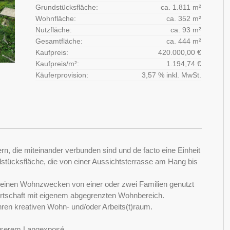
Grundstücksfläche:
ca. 1.811 m²
Wohnfläche:
ca. 352 m²
Nutzfläche:
ca. 93 m²
Gesamtfläche:
ca. 444 m²
Kaufpreis:
420.000,00 €
Kaufpreis/m²:
1.194,74 €
Käuferprovision:
3,57 % inkl. MwSt.
, die miteinander verbunden sind und de facto eine Einheit
stücksfläche, die von einer Aussichtsterrasse am Hang bis
 reinen Wohnzwecken von einer oder zwei Familien genutzt
irtschaft mit eigenem abgegrenzten Wohnbereich.
hren kreativen Wohn- und/oder Arbeits(t)raum.
 unserem Langexposé.