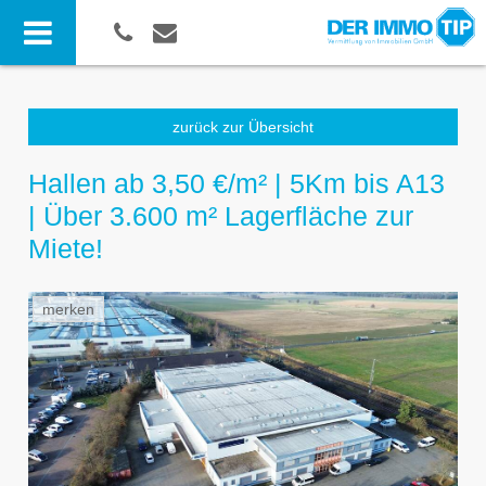
zurück zur Übersicht
Hallen ab 3,50 €/m² | 5Km bis A13
| Über 3.600 m² Lagerfläche zur
Miete!
merken