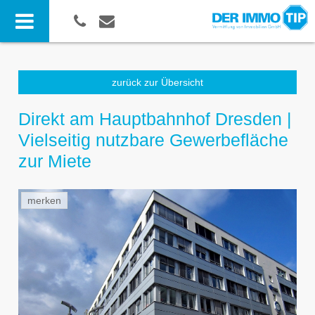
zurück zur Übersicht
Direkt am Hauptbahnhof Dresden |
Vielseitig nutzbare Gewerbefläche
zur Miete
merken