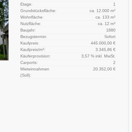
Etage:
1
Grundstücksfläche:
ca. 12.000 m²
Wohnfläche:
ca. 133 m²
Nutzfläche:
ca. 12 m²
Baujahr:
1880
Bezugstermin:
Sofort
Kaufpreis:
445.000,00 €
Kaufpreis/m²:
3.345,86 €
Käuferprovision:
3,57 % inkl. MwSt.
Carports:
2
Mieteinnahmen
20.352,00 €
(Soll):