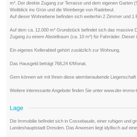
m². Der direkte Zugang zur Terrasse und dem eigenen Garten (S
Weitblick ins Grün und die Weinberge von Radebeul.
Auf dieser Wohnebene befinden sich weiterhin 2 Zimmer und 1 
Auf dem ca. 12.000 m² Grundstück befindet sich das massive Dop
Zugang zu einem Abstellraum (ca. 10 m²) für Fahrräder. Dieser is
Ein eigenes Kellerabteil gehört zusätzlich zur Wohnung.
Das Hausgeld beträgt 768,24 €/Monat.
Gern können wir mit Ihnen diese atemberaubende Liegenschaft 
Weitere interessante Angebote finden Sie unter www.der-immo-t
Lage
Die Immobilie befindet sich in Cossebaude, einer ruhigen un
Landeshauptstadt Dresden. Das Anwesen liegt idyllisch auf eine