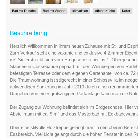
Bad mit Dusche
Bad mit Wanne
klimatisiert
offene Küche
Keller
Beschreibung
Herzlich Willkommen in Ihrem neuen Zuhause mit Stil und Espri
Zum Verkauf steht eine vakante und exklusive 4-Zimmer Eigen
m². Sie erstreckt sich vom Erdgeschoss bis ins 1. Obergeschoss
Stausee in Cossebaude gepaart mit den Weinbergen von Radebe
befestigten Terrasse oder dem eigenen Gartenanteil von ca. 72 
Die Traumwohnung ist stilgerecht in einer Schlossvilla im neog
aufwendigen Sanierung im Jahr 2010 durch einen renommierten B
Umgeben von einer großzügigen Parkanlage kann man die Natu
Der Zugang zur Wohnung befindet sich im Erdgeschoss. Hier ver
Abstellraum mit ca. 9 m² und das Masterbad mit Eckbadewanne
Über eine stilvolle Holztreppe gelangt man in den oberen Bereic
Essbereich. Viel Licht gelangt durch die hohen Fenster in den