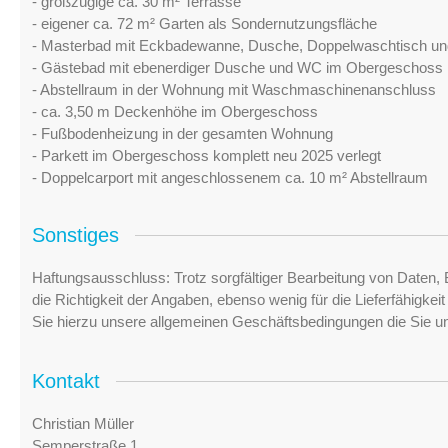
- großzügige ca. 30 m² Terrasse
- eigener ca. 72 m² Garten als Sondernutzungsfläche
- Masterbad mit Eckbadewanne, Dusche, Doppelwaschtisch u
- Gästebad mit ebenerdiger Dusche und WC im Obergeschoss
- Abstellraum in der Wohnung mit Waschmaschinenanschluss
- ca. 3,50 m Deckenhöhe im Obergeschoss
- Fußbodenheizung in der gesamten Wohnung
- Parkett im Obergeschoss komplett neu 2025 verlegt
- Doppelcarport mit angeschlossenem ca. 10 m² Abstellraum
Sonstiges
Haftungsausschluss: Trotz sorgfältiger Bearbeitung von Daten, 
die Richtigkeit der Angaben, ebenso wenig für die Lieferfähigke
Sie hierzu unsere allgemeinen Geschäftsbedingungen die Sie u
Kontakt
Christian Müller
Semperstraße 1