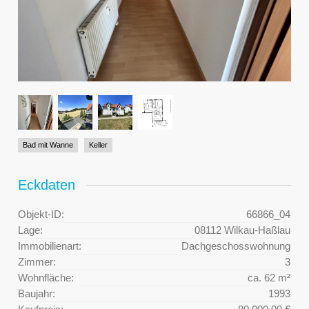
Bad mit Wanne
Keller
Eckdaten
Objekt-ID:
66866_04
Lage:
08112 Wilkau-Haßlau
Immobilienart:
Dachgeschosswohnung
Zimmer:
3
Wohnfläche:
ca. 62 m²
Baujahr:
1993