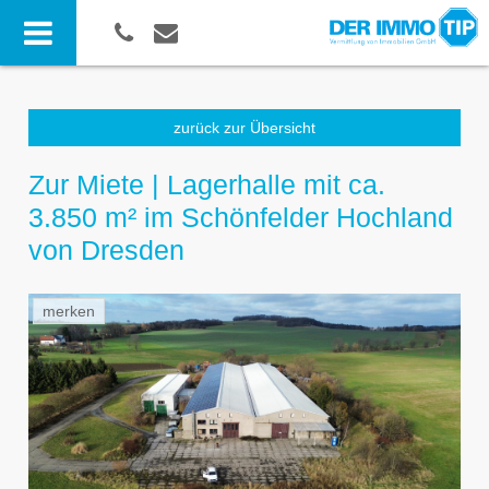
zurück zur Übersicht
Zur Miete | Lagerhalle mit ca.
3.850 m² im Schönfelder Hochland
von Dresden
merken