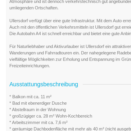
Atmosphäre und ist dennoch verkehrstechnisch gut angebunden
umliegenden Ortschaften.
Ullersdorf verfügt über eine gute Infrastruktur. Mit dem Auto e
Auch mit den öffentlichen Verkehrsmitteln ist Ullersdorf gut er
Die Autobahn A4 ist schnell erreichbar und bietet eine gute Anb
Für Naturliebhaber und Aktivurlauber ist Ullersdorf ein attrakt
Wanderungen und Fahrradtouren ein. Der nahegelegene Radeber
vielfältige Möglichkeiten zur Erholung und Entspannung im Grü
Freizeiteinrichtungen.
Ausstattungsbeschreibung
* Balkon mit ca. 11 m²
* Bad mit ebenerdiger Dusche
* Abstellraum in der Wohnung
* großzügiger ca. 28 m² Wohn-Kochbereich
* Arbeitszimmer mit ca. 7,6 m²
* geräumige Dachbodenfläche mit mehr als 40 m² (nicht ausgeb