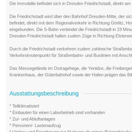
Die Immobilie befindet sich in Dresden Friedrichstadt, direkt a
Die Friedrichstadt wird über den Bahnhof Dresden-Mitte, der sic
befindet, direkt mit dem Regionalverkehr in Richtung Görlitz, 
eingebunden. Die S-Bahn verbindet die Friedrichstadt in 19 Mi
Dresden-Friedrichstadt halten zudem Züge in Richtung Elsterwe
Durch die Friedrichstadt verkehren zudem zahlreiche Straßenbahn
Verkehrsknotenpunkt für Straßenbahn- und Buslinien mit Ansch
Das Messegelände im Ostragehege, die Yenidze, die Freiberger 
Krankenhaus, der Güterbahnhof sowie der Hafen prägen das Bild
Ausstattungsbeschreibung
* Teilklimatisiert
* Einbauten für einen Laborbetrieb sind vorhanden
* Zu/- und Abluftanlagen
* Personen/- Lastenaufzug
* Umbau und Erweiterung zur Nutzung als reines Bürogebäude j