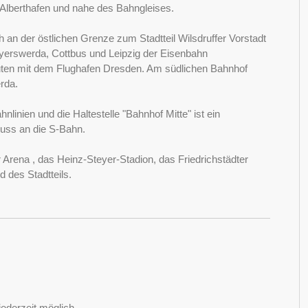
m Alberthafen und nahe des Bahngleises.
h an der östlichen Grenze zum Stadtteil Wilsdruffer Vorstadt
Hoyerswerda, Cottbus und Leipzig der Eisenbahn
nuten mit dem Flughafen Dresden. Am südlichen Bahnhof
rda.
linien und die Haltestelle "Bahnhof Mitte" ist ein
luss an die S-Bahn.
Arena , das Heinz-Steyer-Stadion, das Friedrichstädter
 des Stadtteils.
ederzeit möglich