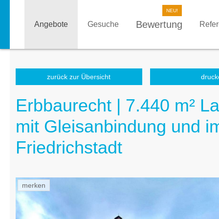
Bewertung
Angebote
Gesuche
Refe
zurück zur Übersicht
druck
Erbbaurecht | 7.440 m² L
mit Gleisanbindung und i
Friedrichstadt
merken