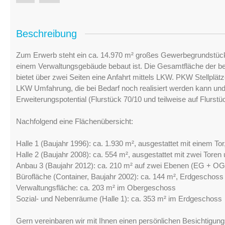
Beschreibung
Zum Erwerb steht ein ca. 14.970 m² großes Gewerbegrundstück 
einem Verwaltungsgebäude bebaut ist. Die Gesamtfläche der b
bietet über zwei Seiten eine Anfahrt mittels LKW. PKW Stellplä
LKW Umfahrung, die bei Bedarf noch realisiert werden kann un
Erweiterungspotential (Flurstück 70/10 und teilweise auf Flurstü
Nachfolgend eine Flächenübersicht:
Halle 1 (Baujahr 1996): ca. 1.930 m², ausgestattet mit einem To
Halle 2 (Baujahr 2008): ca. 554 m², ausgestattet mit zwei Toren
Anbau 3 (Baujahr 2012): ca. 210 m² auf zwei Ebenen (EG + OG
Bürofläche (Container, Baujahr 2002): ca. 144 m², Erdgeschoss
Verwaltungsfläche: ca. 203 m² im Obergeschoss
Sozial- und Nebenräume (Halle 1): ca. 353 m² im Erdgeschoss
Gern vereinbaren wir mit Ihnen einen persönlichen Besichtigung