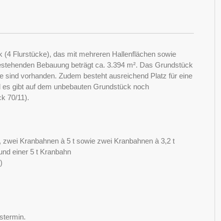
(4 Flurstücke), das mit mehreren Hallenflächen sowie
estehenden Bebauung beträgt ca. 3.394 m². Das Grundstück
tze sind vorhanden. Zudem besteht ausreichend Platz für eine
d es gibt auf dem unbebauten Grundstück noch
ck 70/11).
r, zwei Kranbahnen à 5 t sowie zwei Kranbahnen à 3,2 t
 und einer 5 t Kranbahn
)
stermin.