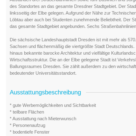
des Standortes an das gesamte Dresdner Stadtgebiet. Der Stadt
linksseitig der Elbe gelegen. Aufgrund der Nähe zur Technische
Löbtau aber auch bei Studenten zunehmende Beliebtheit. Der Sta
das gesamte Stadtgebiet angebunden. Sechs Straßenbahnlinien 
Die sächsische Landeshauptstadt Dresden ist mit mehr als 570.
Sachsen und flächenmäßig die viertgrößte Stadt Deutschlands. 
hinaus bekannte barocke Architektur und vielfältige Kulturland
Wirtschaftsstruktur. Die an der Elbe gelegene Stadt ist Verkeh
Ballungsraumes Dresden. Sie zählt außerdem zu den wirtschaftl
bedeutender Universitätsstandort.
Ausstattungsbeschreibung
* gute Werbemöglichkeiten und Sichtbarkeit
* teilbare Flächen
* Ausstattung nach Mieterwunsch
* Personenaufzug
* bodentiefe Fenster