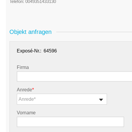
Telefon:
0049351433130
Objekt anfragen
Exposé-Nr.:
Firma
Anrede
*
Anrede*
Vorname