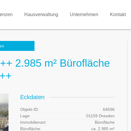
renzen
Hausverwaltung
Unternehmen
Kontakt
en
 ++ 2.985 m² Bürofläche
 ++
Eckdaten
Objekt-ID:
64596
Lage:
01159 Dresden
Immobilienart:
Bürofläche
Bürofläche:
ca. 2.985 m²