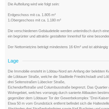
Die Aufteilung wird wie folgt sein:
Erdgeschoss mit ca. 1.805 m²
1.Obergeschoss mit ca. 1.180 m²
Die verschiedenen Gebäudeteile werden unterirdisch durch ein
ein begrünter und attraktiv gestalteter Innenhof für eine besonde
Der Nettomietzins beträgt mindestens 16 €/m² und ist abhängig
Lage
Die Immobilie ensteht in Löbtau-Nord am Anfang der belebten K
die Löbtauer Straße, welche die Stadtteile Friedrichstadt und 
drei Seitenstraßen Lübecker Straße,
Eichendorffstraße und Columbusstraße begrenzt. Das Quartier gr
Wohngebiet, welches vorrangig durch sanierte Altbauten bestimmt
gegenüber dem Löbtauer Tor der Gewerbekomplex "Drei-Kaiser
Etwa 50 m vom Grundstück entfernt befindet sich die Haltestell
Abständen drei Straßenbahnlinien sowie fünf Buslinien und sorg