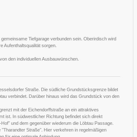
e gemeinsame Tiefgarage verbunden sein. Oberirdisch wird
re Aufenthaltsqualität sorgen.
 von den individuellen Ausbauwünschen.
esselsdorfer Straße. Die südliche Grundstücksgrenze bildet
Löbtau verbindet. Darüber hinaus wird das Grundstück von den
enzt mit der Eichendorffstraße an ein attraktives
 ist. In südwestlicher Richtung befindet sich direkt
-Hof" und dem gegenüber wiederum die Löbtau Passage.
e "Tharandter Straße". Hier verkehren in regelmäßigen
en für eine optimale Anbindung