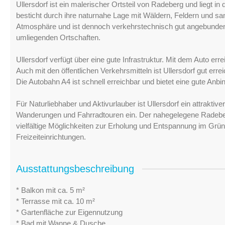
Ullersdorf ist ein malerischer Ortsteil von Radeberg und liegt 
besticht durch ihre naturnahe Lage mit Wäldern, Feldern und san
Atmosphäre und ist dennoch verkehrstechnisch gut angebunden
umliegenden Ortschaften.
Ullersdorf verfügt über eine gute Infrastruktur. Mit dem Auto e
Auch mit den öffentlichen Verkehrsmitteln ist Ullersdorf gut er
Die Autobahn A4 ist schnell erreichbar und bietet eine gute Anb
Für Naturliebhaber und Aktivurlauber ist Ullersdorf ein attrakt
Wanderungen und Fahrradtouren ein. Der nahegelegene Radeber
vielfältige Möglichkeiten zur Erholung und Entspannung im Grü
Freizeiteinrichtungen.
Ausstattungsbeschreibung
* Balkon mit ca. 5 m²
* Terrasse mit ca. 10 m²
* Gartenfläche zur Eigennutzung
* Bad mit Wanne & Dusche