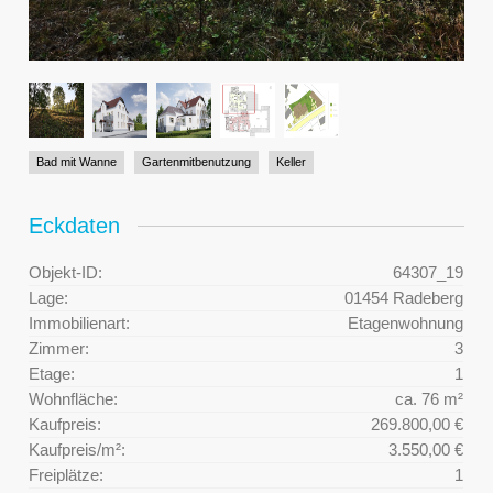
Bad mit Wanne
Gartenmitbenutzung
Keller
Eckdaten
Objekt-ID:
64307_19
Lage:
01454 Radeberg
Immobilienart:
Etagenwohnung
Zimmer:
3
Etage:
1
Wohnfläche:
ca. 76 m²
Kaufpreis:
269.800,00 €
Kaufpreis/m²:
3.550,00 €
Freiplätze:
1