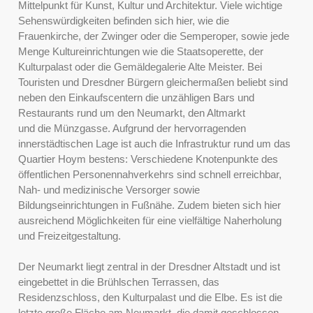
Mittelpunkt für Kunst, Kultur und Architektur. Viele wichtige
Sehenswürdigkeiten befinden sich hier, wie die
Frauenkirche, der Zwinger oder die Semperoper, sowie jede
Menge Kultureinrichtungen wie die Staatsoperette, der
Kulturpalast oder die Gemäldegalerie Alte Meister. Bei
Touristen und Dresdner Bürgern gleichermaßen beliebt sind
neben den Einkaufscentern die unzähligen Bars und
Restaurants rund um den Neumarkt, den Altmarkt
und die Münzgasse. Aufgrund der hervorragenden
innerstädtischen Lage ist auch die Infrastruktur rund um das
Quartier Hoym bestens: Verschiedene Knotenpunkte des
öffentlichen Personennahverkehrs sind schnell erreichbar,
Nah- und medizinische Versorger sowie
Bildungseinrichtungen in Fußnähe. Zudem bieten sich hier
ausreichend Möglichkeiten für eine vielfältige Naherholung
und Freizeitgestaltung.
Der Neumarkt liegt zentral in der Dresdner Altstadt und ist
eingebettet in die Brühlschen Terrassen, das
Residenzschloss, den Kulturpalast und die Elbe. Es ist die
letzte große Fläche am Neumarkt, die damit geschlossen