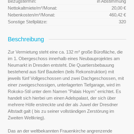
Bezugstermin:
in Abstimmung
Nettokaltmiete/m²/Monat:
20,00 €
Nebenkosten/m²/Monat:
460,42 €
Sonstige Stellplätze:
320
Beschreibung
Zur Vermietung steht eine ca. 132 m² große Bürofläche, die
im 1. Obergeschoss innerhalb eines Neubauprojektes am
Neumarkt in Dresden entsteht. Die Quartiersbebauung
bestehend aus fünf Bauteilen (teils Rekonstruktion) mit
jeweils fünf Vollgeschossen und zwei Dachgeschossen, mit
einer zweigeschossigen, unterlagerten Tiefgarage, wird im
Rokoko-Stil unter dem Namen "Palais Hoym" errichtet. Es
handelt sich hierbei um einen Adelspalast, der sich über
mehrere Höfe erstreckte und der als Juwel der Dresdner
Altstadt galt ( bis zu seiner vollständigen Zerstörung im
Zweiten Weltkrieg).
Das an der weltbekannten Frauenkirche angrenzende