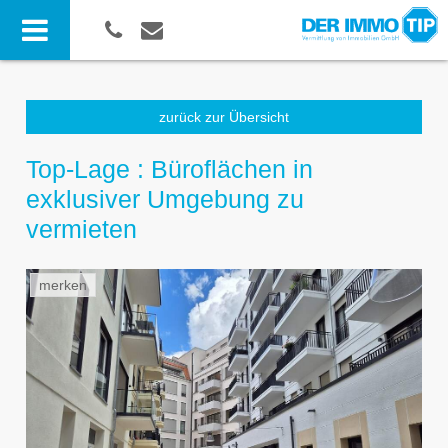
zurück zur Übersicht
Top-Lage : Büroflächen in
exklusiver Umgebung zu
vermieten
merken