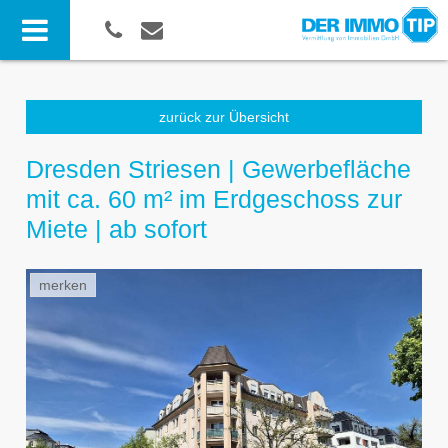
zurück zur Übersicht
Dresden Striesen | Gewerbefläche
mit ca. 60 m² im Erdgeschoss zur
Miete | ab sofort
merken