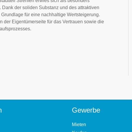
dtteil Strehlen erwies sich als besonders
. Dank der soliden Substanz und des attraktiven
Grundlage für eine nachhaltige Wertsteigerung.
en der Eigentümerseite für das Vertrauen sowie die
ufsprozesses.
n
Gewerbe
Mieten