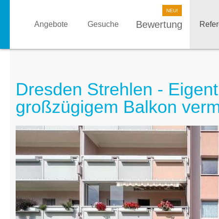
Bewertung
Angebote
Gesuche
Refe
Dresden Strehlen - Eige
großzügigem Balkon vermi