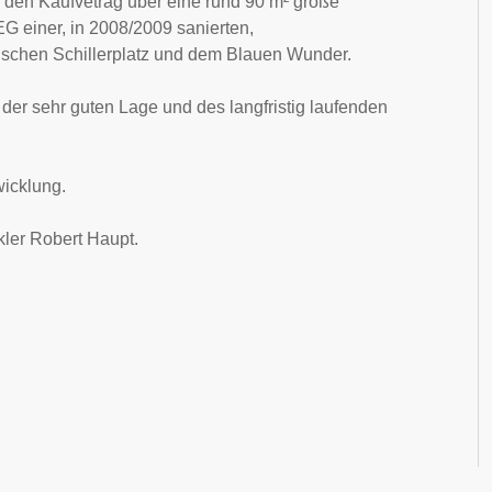
den Kaufvetrag über eine rund 90 m² große
EG einer, in 2008/2009 sanierten,
ischen Schillerplatz und dem Blauen Wunder.
d der sehr guten Lage und des langfristig laufenden
wicklung.
ler Robert Haupt.